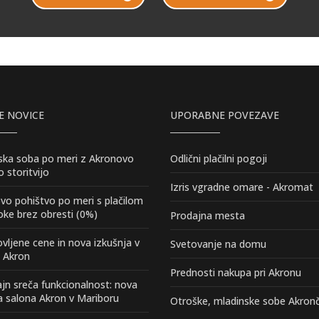
E NOVICE
UPORABNE POVEZAVE
ska soba po meri z Akronovo
Odlični plačilni pogoji
o storitvijo
Izris vgradne omare - Akromat
vo pohištvo po meri s plačilom
oke brez obresti (0%)
Prodajna mesta
vljene cene in nova izkušnja v
Svetovanje na domu
h Akron
Prednosti nakupa pri Akronu
ajn sreča funkcionalnost: nova
 salona Akron v Mariboru
Otroške, mladinske sobe Akron