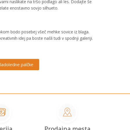
vami naslikate na tršo podlago ali les. Dodajte še
elate enostavno sovjo silhueto.
. Otrokom bodo posebej všeč mehke sovice iz blaga.
ativnih idej pa boste našli tudi v spodnji galeriji.
ladoledne palčke
erija
Prodajna mesta