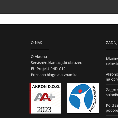
O NAS
ZADNJ
O Akronu
Mladin
Servisni/reklamacijski obrazec
celovit
EU Projekt P4D-C19
Akrono
Priznana blagovna znamka
na obr
Zagoto
saloni
Ko diz
podoba