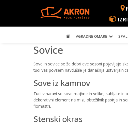
IZR
VGRADNE OMARE
SPAL
Sovice
Sove in sovice se že dobri dve sezoni pojavljajo sk
tudi vas povsem navdušile je današnja ustvarjalnica
Sove iz kamnov
Tudi v naravi so sove majhne in velike, suhljate in 
dekorativni element na mizi, obtežilnik papirja in se
flomastri.
Stenski okras