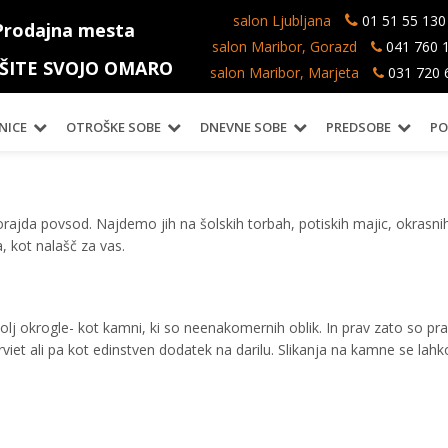
salon Ljubljana
01 51 55 130
Prodajna mesta
salon Maribor, Gorazd
041 760 
IŠITE SVOJO OMARO
salon Maribor, Marjeta
031 720 
NICE
OTROŠKE SOBE
DNEVNE SOBE
PREDSOBE
PO
orajda povsod. Najdemo jih na šolskih torbah, potiskih majic, okrasnih
, kot nalašč za vas.
bolj okrogle- kot kamni, ki so neenakomernih oblik. In prav zato so prav
rviet ali pa kot edinstven dodatek na darilu. Slikanja na kamne se lahko