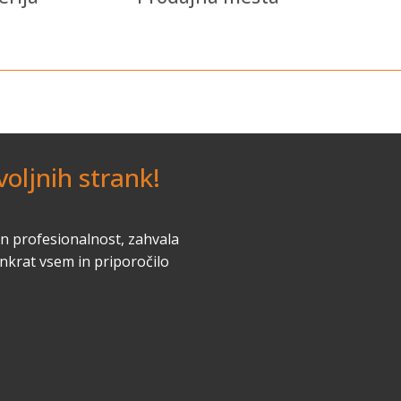
oljnih strank!
in profesionalnost, zahvala
enkrat vsem in priporočilo