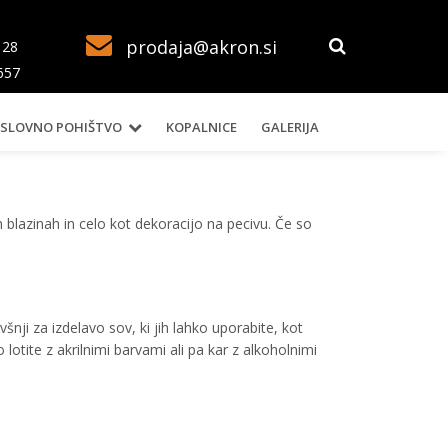
prodaja@akron.si
128
657
SLOVNO POHIŠTVO
KOPALNICE
GALERIJA
 blazinah in celo kot dekoracijo na pecivu. Če so
šnji za izdelavo sov, ki jih lahko uporabite, kot
 lotite z akrilnimi barvami ali pa kar z alkoholnimi