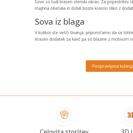
Sove so tudi krasen stenski okras. Za popestritev s
majhna obešala in dobili boste krasno sliko z doda
Sova iz blaga
V kolikor ste vešči šivanja, priporočamo da se lotit
Krasen dodatek za kavč pa so blazine z motivom sov - 
Pospravljena kuhinj
Celovita storitev
3D i