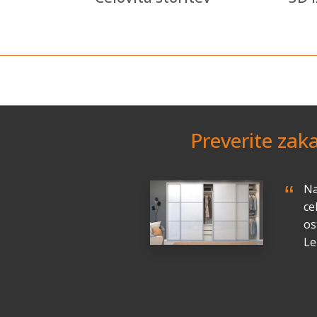
Preverite zak
“
ta
Na
se
ce
os
Le