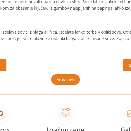
ten boste potrebovali opazen okvir za sliko. Sove lahko z akrilnimi bar
tkom za obešanje ključev. Iz gumbov nalepljenih na papir pa lahko izd
e izdelave sovic iz blaga ali filca. Izdelate lahko torbe v obliki sove
prešijte stare blazine z ostanki blaga v obliki pisane sove. Kopico kre
a
S
Arhiv novic
zris
Izračun cene
Gal