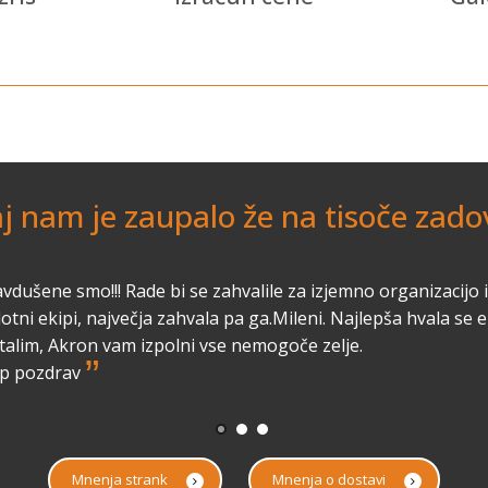
aj nam je zaupalo že na tisoče zadov
vdušene smo!!! Rade bi se zahvalile za izjemno organizacijo 
lotni ekipi, največja zahvala pa ga.Mileni. Najlepša hvala se 
talim, Akron vam izpolni vse nemogoče zelje.
”
p pozdrav
Mnenja strank
Mnenja o dostavi