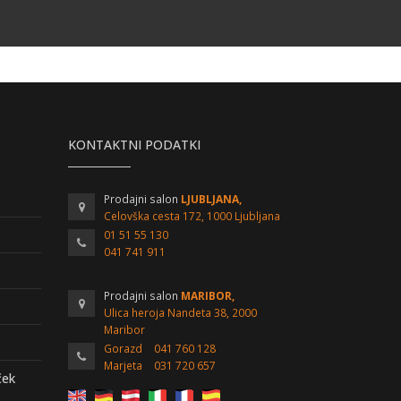
KONTAKTNI PODATKI
Prodajni salon
LJUBLJANA,
Celovška cesta 172, 1000 Ljubljana
01 51 55 130
041 741 911
Prodajni salon
MARIBOR,
Ulica heroja Nandeta 38, 2000
Maribor
Gorazd
041 760 128
Marjeta
031 720 657
ček