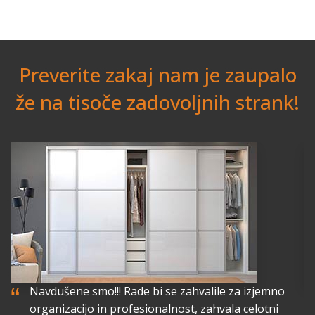
Preverite zakaj nam je zaupalo
že na tisoče zadovoljnih strank!
“
“
Navdušene smo!!! Rade bi se zahvalile za izjemno
organizacijo in profesionalnost, zahvala celotni