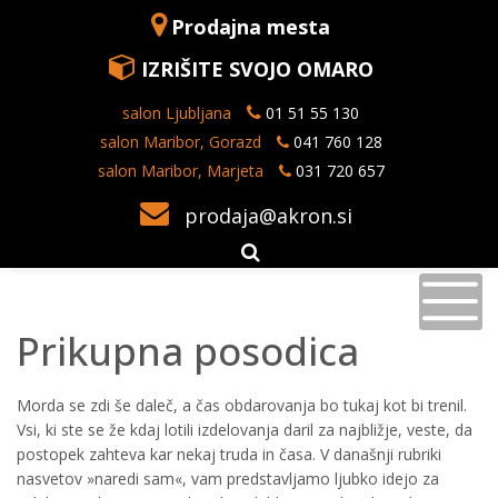
Prodajna mesta
IZRIŠITE SVOJO OMARO
salon Ljubljana
01 51 55 130
salon Maribor, Gorazd
041 760 128
salon Maribor, Marjeta
031 720 657
prodaja@akron.si
Prikupna posodica
Morda se zdi še daleč, a čas obdarovanja bo tukaj kot bi trenil.
Vsi, ki ste se že kdaj lotili izdelovanja daril za najbližje, veste, da
postopek zahteva kar nekaj truda in časa. V današnji rubriki
nasvetov »naredi sam«, vam predstavljamo ljubko idejo za