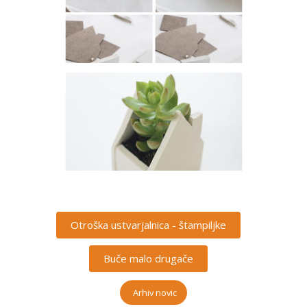
Otroška ustvarjalnica - štampiljke
Buče malo drugače
Arhiv novic