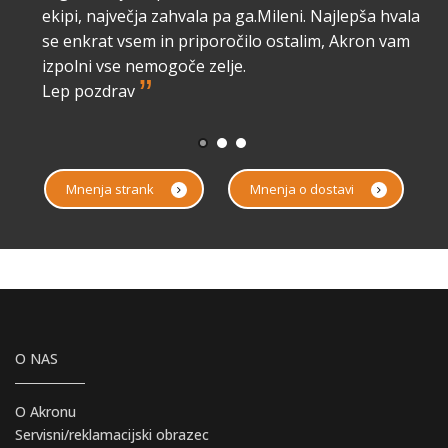
lo
ekipi, največja zahvala pa ga.Mileni. Najlepša hvala
a
se enkrat vsem in priporočilo ostalim, Akron vam
izpolni vse nemogoče zelje.
”
Lep pozdrav
Mnenja strank
Mnenja o dostavi
O NAS
O Akronu
Servisni/reklamacijski obrazec