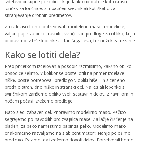
izdelavo prikupne posodice, ki jo lahko uporabite kot okrasni
lonček za lončnice, simpatičen svečnik ali kot škatlo za
shranjevanje drobnih predmetov.
Za izdelavo bomo potrebovali: modelirno maso, modelirke,
valjar, papir za peko, ravnilo, svinčnik in predloge za obliko, ki jih
pripravimo iz trše lepenke ali tanjšega lesa, ter nožek za rezanje.
Kako se lotiti dela?
Pred pričetkom izdelovanja posodic razmislimo, kakšno obliko
posodice želimo. V kolikor se boste lotili na primer izdelave
hiške, boste potrebovali predlogo v obliki hiše - in sicer eno
prednjo stran, dno hiške in stranski del. Na les ali lepenko s
svinčnikom zarišemo obliko vseh sestavnih delov. Z ravnilom in
nožem počasi izrežemo predloge.
Nato sledi zabaven del. Pripravimo modelirno maso. Pečico
segrejemo po navodilih proizvajalca mase. Za lažje čiščenje na
pladenj za peko namestimo papir za peko. Modelirno maso
enakomerno razvaljamo na slab centimeterr. Nanjo položimo
predlogo. Pazimo, da izrežemo dovolj delov. Potrebovali bomo