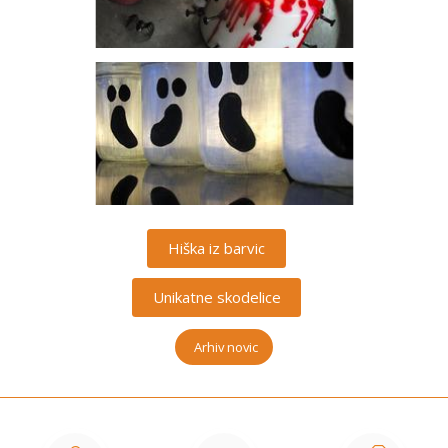
Hiška iz barvic
Unikatne skodelice
Arhiv novic