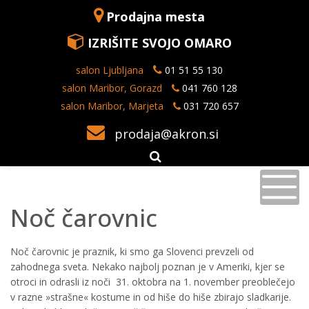
Prodajna mesta
IZRIŠITE SVOJO OMARO
salon Ljubljana
01 51 55 130
salon Maribor, Gorazd
041 760 128
salon Maribor, Marjeta
031 720 657
prodaja@akron.si
Noč čarovnic
Noč čarovnic je praznik, ki smo ga Slovenci prevzeli od
zahodnega sveta. Nekako najbolj poznan je v Ameriki, kjer se
otroci in odrasli iz noči 31. oktobra na 1. november preoblečejo
v razne »strašne« kostume in od hiše do hiše zbirajo sladkarije.