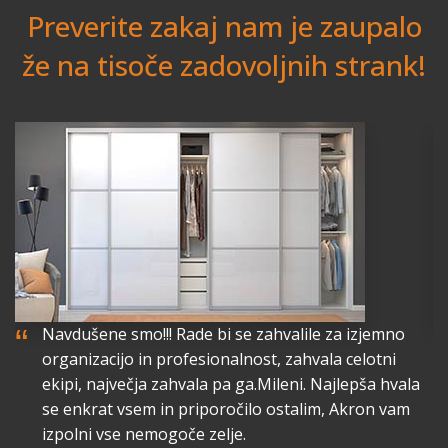
Preverite zakaj nam je zaupalo
že na tisoče zadovoljnih strank!
“
“
Navdušene smo!!! Rade bi se zahvalile za izjemno
organizacijo in profesionalnost, zahvala celotni
lo
ekipi, največja zahvala pa ga.Mileni. Najlepša hvala
a
se enkrat vsem in priporočilo ostalim, Akron vam
izpolni vse nemogoče zelje.