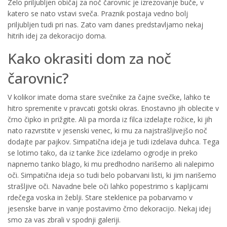
Zelo priljubljen običaj za noč čarovnic je izrezovanje buče, v
katero se nato vstavi sveča. Praznik postaja vedno bolj
priljubljen tudi pri nas. Zato vam danes predstavljamo nekaj
hitrih idej za dekoracijo doma.
Kako okrasiti dom za noč
čarovnic?
V kolikor imate doma stare svečnike za čajne svečke, lahko te
hitro spremenite v pravcati gotski okras. Enostavno jih oblecite v
črno čipko in prižgite. Ali pa morda iz filca izdelajte rožice, ki jih
nato razvrstite v jesenski venec, ki mu za najstrašljivejšo noč
dodajte par pajkov. Simpatična ideja je tudi izdelava duhca. Tega
se lotimo tako, da iz tanke žice izdelamo ogrodje in preko
napnemo tanko blago, ki mu predhodno narišemo ali nalepimo
oči. Simpatična ideja so tudi belo pobarvani listi, ki jim narišemo
strašljive oči. Navadne bele oči lahko popestrimo s kapljicami
rdečega voska in žeblji. Stare steklenice pa pobarvamo v
jesenske barve in vanje postavimo črno dekoracijo. Nekaj idej
smo za vas zbrali v spodnji galeriji.