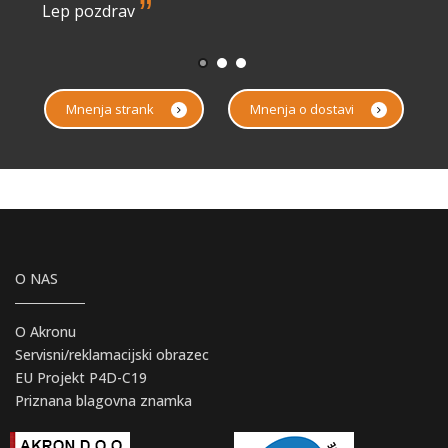
”
Lep pozdrav
Mnenja strank
Mnenja o dostavi
O NAS
O Akronu
Servisni/reklamacijski obrazec
EU Projekt P4D-C19
Priznana blagovna znamka