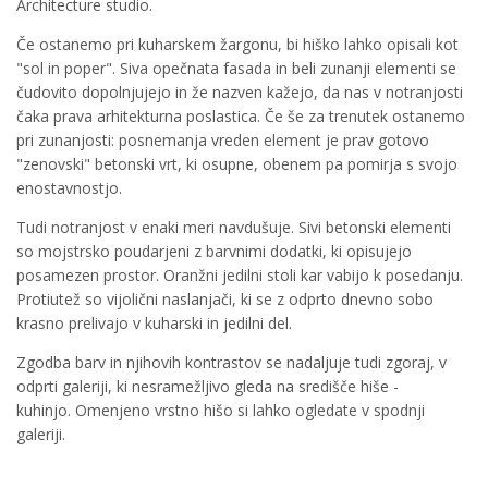
Architecture studio.
Če ostanemo pri kuharskem žargonu, bi hiško lahko opisali kot
"sol in poper". Siva opečnata fasada in beli zunanji elementi se
čudovito dopolnjujejo in že nazven kažejo, da nas v notranjosti
čaka prava arhitekturna poslastica. Če še za trenutek ostanemo
pri zunanjosti: posnemanja vreden element je prav gotovo
"zenovski" betonski vrt, ki osupne, obenem pa pomirja s svojo
enostavnostjo.
Tudi notranjost v enaki meri navdušuje. Sivi betonski elementi
so mojstrsko poudarjeni z barvnimi dodatki, ki opisujejo
posamezen prostor. Oranžni jedilni stoli kar vabijo k posedanju.
Protiutež so vijolični naslanjači, ki se z odprto dnevno sobo
krasno prelivajo v kuharski in jedilni del.
Zgodba barv in njihovih kontrastov se nadaljuje tudi zgoraj, v
odprti galeriji, ki nesramežljivo gleda na središče hiše -
kuhinjo.
Omenjeno vrstno hišo si lahko ogledate v spodnji
galeriji.