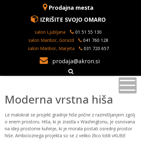
Prodajna mesta
IZRIŠITE SVOJO OMARO
salon Ljubljana
01 51 55 130
salon Maribor, Gorazd
041 760 128
salon Maribor, Marjeta
031 720 657
prodaja@akron.si
Moderna vrstna hiša
Le malokrat se projekt gradnje hiše prične z razmišljanjem zgolj
o enem prostoru. Hiša, ki je zrastla v
Washingtonu, je osnovana
na ideji prostorne kuhinje, ki je morala postati osrednji prostor
hiše. Ambicioznega projekta so se z veliko žlico lotili vKUBE