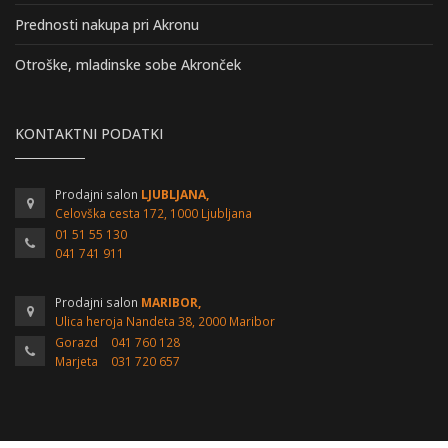
Prednosti nakupa pri Akronu
Otroške, mladinske sobe Akronček
KONTAKTNI PODATKI
Prodajni salon
LJUBLJANA,
Celovška cesta 172, 1000 Ljubljana
01 51 55 130
041 741 911
Prodajni salon
MARIBOR,
Ulica heroja Nandeta 38, 2000 Maribor
Gorazd
041 760 128
Marjeta
031 720 657