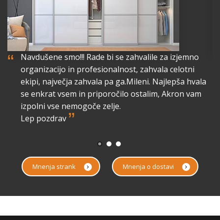
“
“
Navdušene smo!!! Rade bi se zahvalile za izjemno
organizacijo in profesionalnost, zahvala celotni
lo
ekipi, največja zahvala pa ga.Mileni. Najlepša hvala
a
se enkrat vsem in priporočilo ostalim, Akron vam
izpolni vse nemogoče zelje.
”
Lep pozdrav
Mnenja strank
Mnenja o dostavi