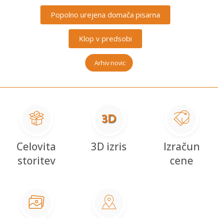
Popolno urejena domača pisarna
Klop v predsobi
Arhiv novic
Celovita
3D izris
Izračun
storitev
cene