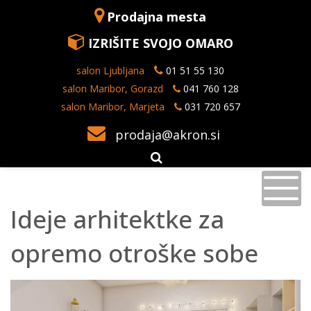
Prodajna mesta
IZRIŠITE SVOJO OMARO
salon Ljubljana
01 51 55 130
salon Maribor, Gorazd
041 760 128
salon Maribor, Marjeta
031 720 657
prodaja@akron.si
Ideje arhitektke za
opremo otroške sobe