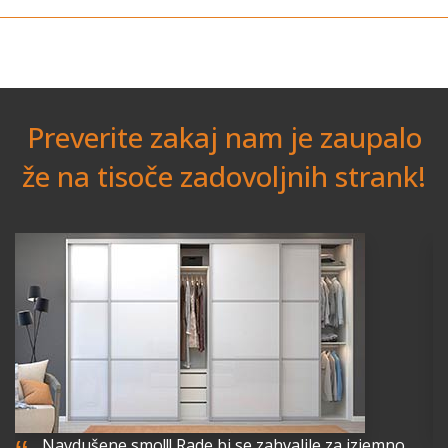
Preverite zakaj nam je zaupalo
že na tisoče zadovoljnih strank!
Navdušene smo!!! Rade bi se zahvalile za izjemno