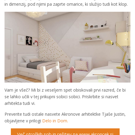
in dimenzij, pod njimi pa zaprte omarice, ki služijo tudi kot klop.
Vam je všeč? Mi bi z veseljem spet obiskovali prvi razred, če bi
se lahko učili v tej prikupni sobici sobici. Priskrbite si nasvet
arhitekta tudi vi.
Preverite tudi ostale nasvete Akronove arhitektke Tjaše Justin,
objavljene v prilogi
Delo in Dom.
Več otroških sob in rešitev na www.akroncek.si