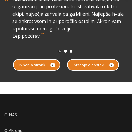
“
“
organizacijo in profesionalnost, zahvala celotni
lo
ekipi, največja zahvala pa ga.Mileni. Najlepša hvala
a
se enkrat vsem in priporočilo ostalim, Akron vam
izpolni vse nemogoče zelje.
”
Lep pozdrav
Mnenja strank
Mnenja o dostavi
O NAS
O Akronu