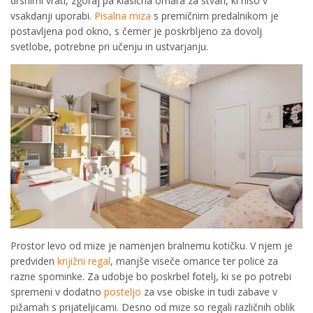
drsnimi vrati, zgoraj pa klasična omara za stvari, ki niso v
vsakdanji uporabi.
Pisalna miza
s premičnim predalnikom je
postavljena pod okno, s čemer je poskrbljeno za dovolj
svetlobe, potrebne pri učenju in ustvarjanju.
Prostor levo od mize je namenjen bralnemu kotičku. V njem je
predviden
knjižni regal
, manjše viseče omarice ter police za
razne spominke. Za udobje bo poskrbel fotelj, ki se po potrebi
spremeni v dodatno
posteljo
za vse obiske in tudi zabave v
pižamah s prijateljicami. Desno od mize so regali različnih oblik