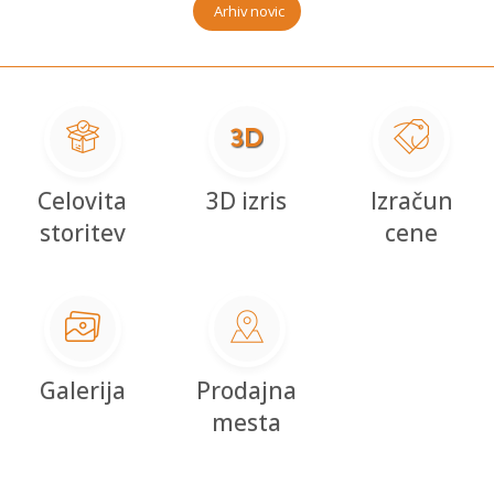
Arhiv novic
Celovita
3D izris
Izračun
storitev
cene
Galerija
Prodajna
mesta