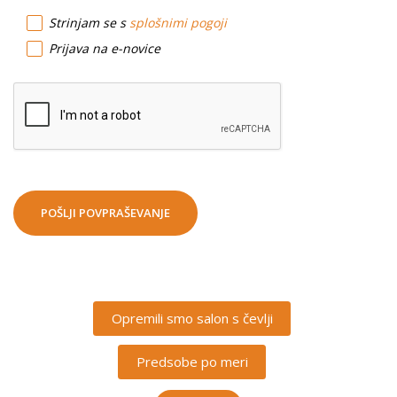
Strinjam se s
splošnimi pogoji
Prijava na e-novice
POŠLJI POVPRAŠEVANJE
Opremili smo salon s čevlji
Predsobe po meri