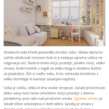
Stranka bi rada hčerki preuredila otroško sobo. Mlada dama bo
začela obiskovati osnovno šolo in ji sedanja oprema sobice ne
odgovarja več. Rada bi imela večjo posteljo, pisalno mizo, veliko
omaro, bralni kotiček z regali za veliko knjig in dodatno ležišče
za prijateljice. Želi si svetlo sobo, ki bo ustrezala šestletnici z
veliko domišljije in kasneje zasanjani najstnici.
Soba je svetla, velika in ima visoke stropove. Zaradi prostornosti
lahko vanjo brez težav umestimo večjo posteljo z dvema
predaloma, prav tako tudi prostorne omare.
Vgradna omara
je
zaradi višine sestavljena iz dveh delov. Spodaj je omara z