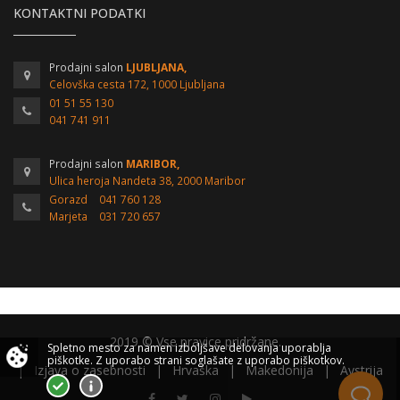
KONTAKTNI PODATKI
Prodajni salon
LJUBLJANA,
Celovška cesta 172, 1000 Ljubljana
01 51 55 130
041 741 911
Prodajni salon
MARIBOR,
Ulica heroja Nandeta 38, 2000 Maribor
Gorazd
041 760 128
Marjeta
031 720 657
2019 © Vse pravice pridržane.
Spletno mesto za namen izboljšave delovanja uporablja
piškotke.
Z uporabo strani soglašate z uporabo piškotkov.
|
Izjava o zasebnosti
|
Hrvaška
|
Makedonija
|
Avstrija