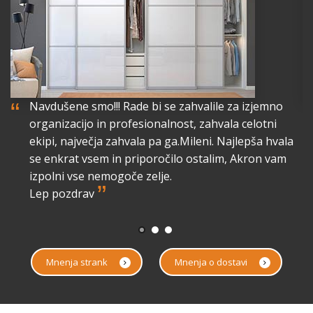
“
“
Navdušene smo!!! Rade bi se zahvalile za izjemno
organizacijo in profesionalnost, zahvala celotni
lo
ekipi, največja zahvala pa ga.Mileni. Najlepša hvala
a
se enkrat vsem in priporočilo ostalim, Akron vam
izpolni vse nemogoče zelje.
”
Lep pozdrav
Mnenja strank
Mnenja o dostavi