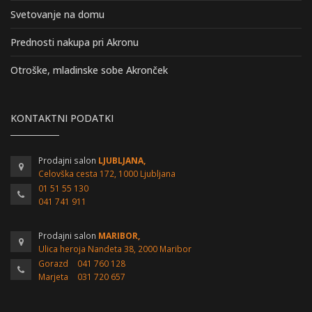
Svetovanje na domu
Prednosti nakupa pri Akronu
Otroške, mladinske sobe Akronček
KONTAKTNI PODATKI
Prodajni salon
LJUBLJANA,
Celovška cesta 172, 1000 Ljubljana
01 51 55 130
041 741 911
Prodajni salon
MARIBOR,
Ulica heroja Nandeta 38, 2000 Maribor
Gorazd
041 760 128
Marjeta
031 720 657