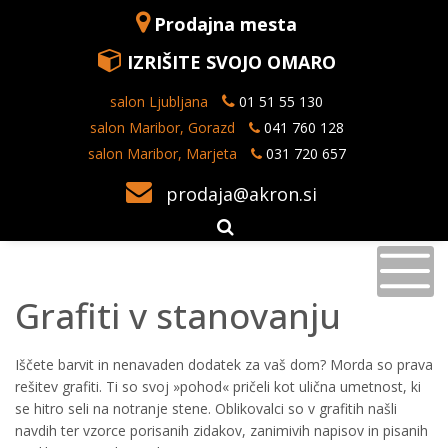
Prodajna mesta
IZRIŠITE SVOJO OMARO
salon Ljubljana
01 51 55 130
salon Maribor, Gorazd
041 760 128
salon Maribor, Marjeta
031 720 657
prodaja@akron.si
Grafiti v stanovanju
Iščete barvit in nenavaden dodatek za vaš dom? Morda so prava
rešitev grafiti. Ti so svoj »pohod« pričeli kot ulična umetnost, ki
se hitro seli na notranje stene. Oblikovalci so v grafitih našli
navdih ter vzorce porisanih zidakov, zanimivih napisov in pisanih