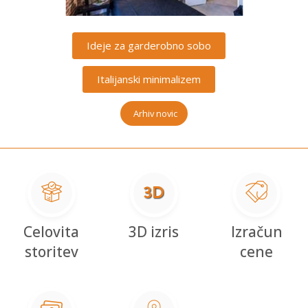
Ideje za garderobno sobo
Italijanski minimalizem
Arhiv novic
Celovita
3D izris
Izračun
storitev
cene