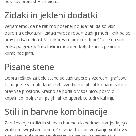
poslikav prenesli v ambiente.
Zidaki in jekleni dodatki
Verjamemo, da ne rabimo posebej poudarjati da so vidni
oziroma dekorativni zidaki »vroča roba«. Zadnji modni krik pa so
prav porisani zidaki. V kolikor vam prostor dopušča se na steni
lahko poigrate s črno belimi motivi ali bolj drznimi, pisanimi
kombinacijami.
Pisane stene
Dobra rešitev za bele stene so tudi tapete z vzorcem grafitov.
Te najdete v malodane vseh izvedbah in jih lahko namestite v
prav vse prostore. Krasno se podajo v spalnico, poživijo
kopalnico, bolj drzni pa jih lahko uporabite tudi v kuhinji.
Stili in barvne kombinacije
Združevanje različnih stilov in barvno eksperimentiranje dajejo
grafitom svojstven umetniški izraz. Tudi pri vnašanju grafitov v