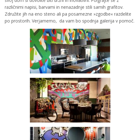
svoj dom si dovolite biti drzni in inovativni. Poigrajte se z
različnimi napisi, barvami in nenazadnje stili samih grafitov.
Združite jih na eno steno ali pa posamezne »zgodbe« razdelite
po prostorih. Verjamemo, da vam bo spodnja galerija v pomoč.