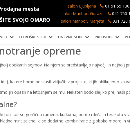
salon Ljubljana
01 51 55 130
Prodajna mesta
salon Maribor, Gorazd
041 760 
IŠITE SVOJO OMARO
salon Maribor, Marjeta
031 720 
NICE
OTROŠKE SOBE
DNEVNE SOBE
PREDSOBE
PO
 notranje opreme
bolj obiskanih sejmov. Na njem se predstavljajo največji in najbolj pre
 idej, katere bomo poskusili vključiti v projekte, ki jih oblikujemo za va
o jih opazili na letošnjem sejmu. Nekateri bodo slej ko prej našli po
alne?
ski toni kot so gorčično rumena, kurkuma, bordo rdeča in terakota v v
 hladne mint zelene, ki so dodatno kombinirane z globoko modro in vi