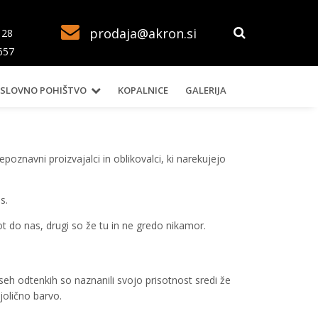
prodaja@akron.si
128
657
SLOVNO POHIŠTVO
KOPALNICE
GALERIJA
poznavni proizvajalci in oblikovalci, ki narekujejo
s.
t do nas, drugi so že tu in ne gredo nikamor.
seh odtenkih so naznanili svojo prisotnost sredi že
jolično barvo.