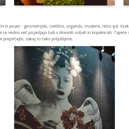
 in pisani - geometrijski, cvetlični, organski, moderni, retro ipd. Vsa
a se vedno več pojavljajo tudi v dnevnih sobah in kopalnicah. Tapete
se prepričajte, zakaj so tako priljubljene.