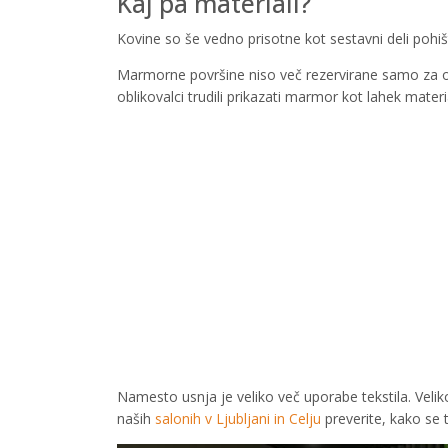
Kaj pa materiali?
Kovine so še vedno prisotne kot sestavni deli pohiš
Marmorne površine niso več rezervirane samo za obd
oblikovalci trudili prikazati marmor kot lahek mate
Namesto usnja je veliko več uporabe tekstila. Veliko
naših
salonih v Ljubljani in Celju
preverite, kako se 