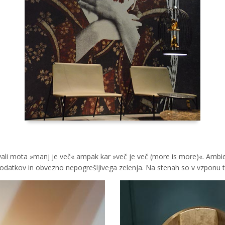
evali mota »manj je več« ampak kar »več je več (more is more)«. Ambie
 dodatkov in obvezno nepogrešljivega zelenja. Na stenah so v vzponu tap