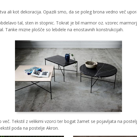
tva ali kot dekoracija. Opazili smo, da se poleg brona vedno več upora
elavo tal, sten in stopnic. Tokrat je bil marmor oz. vzorec marmorja 
rial. Tanke mizne plošče so lebdele na enostavnih konstrukcijah.
 več. Tekstil z velikimi vzorci ter bogat žamet se pojavljata na postelj
tekstil poda na postelje Akron.