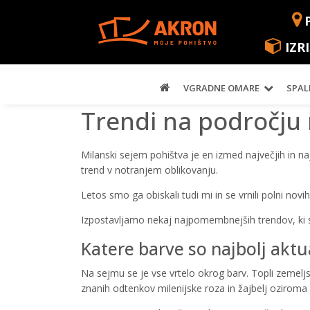
IZR
VGRADNE OMARE
SPAL
Trendi na področju
Milanski sejem pohištva je en izmed največjih in naj
trend v notranjem oblikovanju.
Letos smo ga obiskali tudi mi in se vrnili polni novih
Izpostavljamo nekaj najpomembnejših trendov, ki sm
Katere barve so najbolj aktu
Na sejmu se je vse vrtelo okrog barv. Topli zemelj
znanih odtenkov milenijske roza in žajbelj oziroma