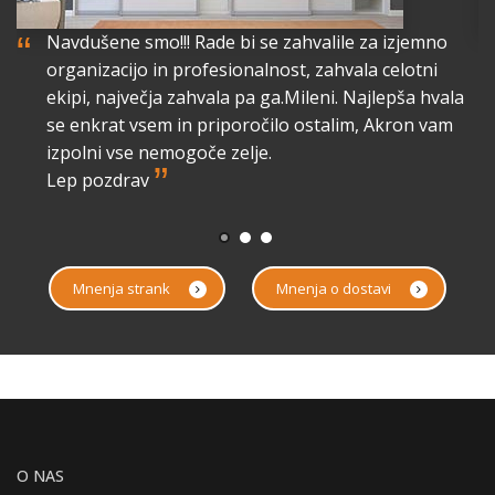
“
“
Navdušene smo!!! Rade bi se zahvalile za izjemno
organizacijo in profesionalnost, zahvala celotni
lo
ekipi, največja zahvala pa ga.Mileni. Najlepša hvala
a
se enkrat vsem in priporočilo ostalim, Akron vam
izpolni vse nemogoče zelje.
”
Lep pozdrav
Mnenja strank
Mnenja o dostavi
O NAS