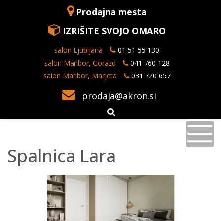
Prodajna mesta
IZRIŠITE SVOJO OMARO
salon Ljubljana
01 51 55 130
salon Maribor, Gorazd
041 760 128
salon Maribor, Marjeta
031 720 657
prodaja@akron.si
Spalnica Lara