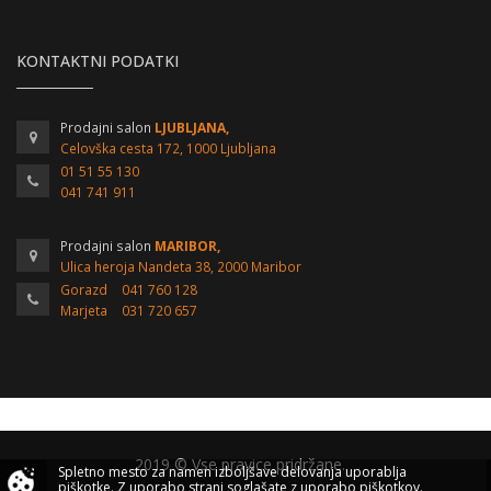
KONTAKTNI PODATKI
Prodajni salon
LJUBLJANA,
Celovška cesta 172, 1000 Ljubljana
01 51 55 130
041 741 911
Prodajni salon
MARIBOR,
Ulica heroja Nandeta 38, 2000 Maribor
Gorazd
041 760 128
Marjeta
031 720 657
2019 © Vse pravice pridržane.
Spletno mesto za namen izboljšave delovanja uporablja
piškotke.
Z uporabo strani soglašate z uporabo piškotkov.