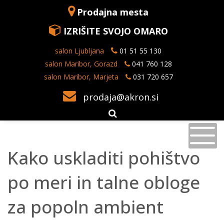
Prodajna mesta
IZRIŠITE SVOJO OMARO
salon Ljubljana
01 51 55 130
salon Maribor, Gorazd
041 760 128
salon Maribor, Marjeta
031 720 657
prodaja@akron.si
Kako uskladiti pohištvo
po meri in talne obloge
za popoln ambient