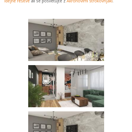
idejne rešitve
ali se posvetujte z
Akronovimi strokovnjaki
.