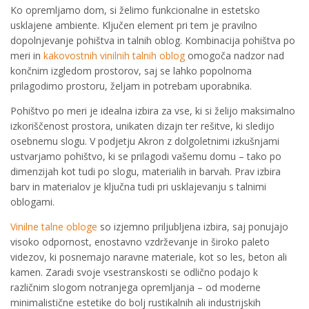
Ko opremljamo dom, si želimo funkcionalne in estetsko
usklajene ambiente. Ključen element pri tem je pravilno
dopolnjevanje pohištva in talnih oblog. Kombinacija pohištva po
meri in
kakovostnih vinilnih talnih oblog
omogoča nadzor nad
končnim izgledom prostorov, saj se lahko popolnoma
prilagodimo prostoru, željam in potrebam uporabnika.
Pohištvo po meri je idealna izbira za vse, ki si želijo maksimalno
izkoriščenost prostora, unikaten dizajn ter rešitve, ki sledijo
osebnemu slogu. V podjetju Akron z dolgoletnimi izkušnjami
ustvarjamo pohištvo, ki se prilagodi vašemu domu – tako po
dimenzijah kot tudi po slogu, materialih in barvah. Prav izbira
barv in materialov je ključna tudi pri usklajevanju s talnimi
oblogami.
Vinilne talne obloge
so izjemno priljubljena izbira, saj ponujajo
visoko odpornost, enostavno vzdrževanje in široko paleto
videzov, ki posnemajo naravne materiale, kot so les, beton ali
kamen. Zaradi svoje vsestranskosti se odlično podajo k
različnim slogom notranjega opremljanja – od moderne
minimalistične estetike do bolj rustikalnih ali industrijskih