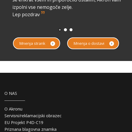
izpolni vse nemogoče zelje.
”
Lep pozdrav
Mnenja strank
Mnenja o dostavi
O NAS
O Akronu
Servisni/reklamacijski obrazec
EU Projekt P4D-C19
Priznana blagovna znamka