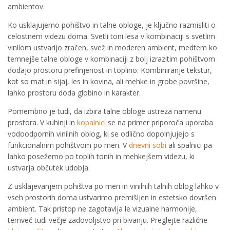
ambientov.
Ko usklajujemo pohištvo in talne obloge, je ključno razmisliti o
celostnem videzu doma. Svetli toni lesa v kombinaciji s svetlim
vinilom ustvarijo zračen, svež in moderen ambient, medtem ko
temnejše talne obloge v kombinaciji z bolj izrazitim pohištvom
dodajo prostoru prefinjenost in toplino. Kombiniranje tekstur,
kot so mat in sijaj, les in kovina, ali mehke in grobe površine,
lahko prostoru doda globino in karakter.
Pomembno je tudi, da izbira talne obloge ustreza namenu
prostora. V kuhinji in
kopalnici
se na primer priporoča uporaba
vodoodpornih vinilnih oblog, ki se odlično dopolnjujejo s
funkcionalnim pohištvom po meri. V
dnevni sobi
ali spalnici pa
lahko posežemo po toplih tonih in mehkejšem videzu, ki
ustvarja občutek udobja.
Z usklajevanjem pohištva po meri in vinilnih talnih oblog lahko v
vseh prostorih doma ustvarimo premišljen in estetsko dovršen
ambient. Tak pristop ne zagotavlja le vizualne harmonije,
temveč tudi večje zadovoljstvo pri bivanju. Preglejte različne