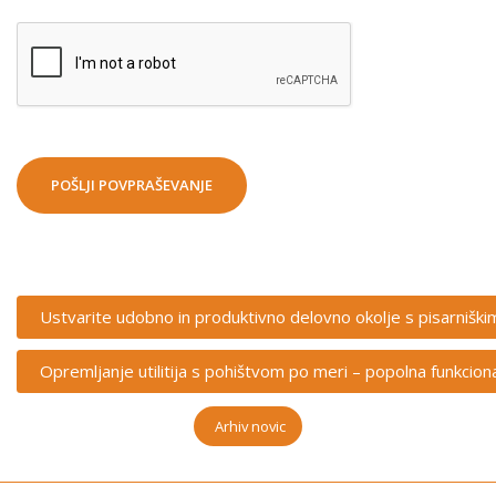
POŠLJI POVPRAŠEVANJE
Ustvarite udobno in produktivno delovno okolje s pisarnišk
Opremljanje utilitija s pohištvom po meri – popolna funkcio
Arhiv novic