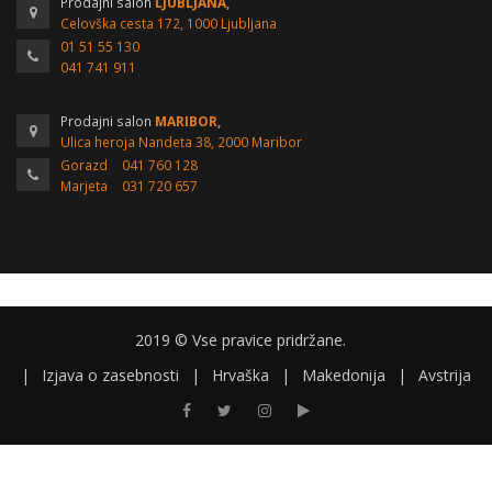
Prodajni salon
LJUBLJANA,
Celovška cesta 172, 1000 Ljubljana
01 51 55 130
041 741 911
Prodajni salon
MARIBOR,
Ulica heroja Nandeta 38, 2000 Maribor
Gorazd
041 760 128
Marjeta
031 720 657
2019 © Vse pravice pridržane.
|
Izjava o zasebnosti
|
Hrvaška
|
Makedonija
|
Avstrija