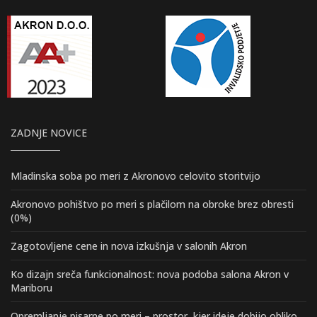
ZADNJE NOVICE
Mladinska soba po meri z Akronovo celovito storitvijo
Akronovo pohištvo po meri s plačilom na obroke brez obresti
(0%)
Zagotovljene cene in nova izkušnja v salonih Akron
Ko dizajn sreča funkcionalnost: nova podoba salona Akron v
Mariboru
Opremljanje pisarne po meri – prostor, kjer ideje dobijo obliko