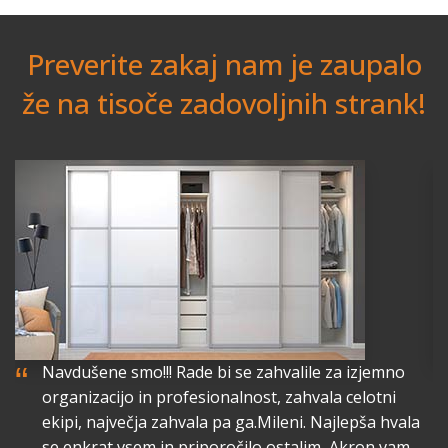
Preverite zakaj nam je zaupalo
že na tisoče zadovoljnih strank!
“
“
Navdušene smo!!! Rade bi se zahvalile za izjemno
organizacijo in profesionalnost, zahvala celotni
lo
ekipi, največja zahvala pa ga.Mileni. Najlepša hvala
a
se enkrat vsem in priporočilo ostalim, Akron vam